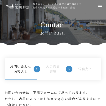
Skip
to
content
Contact
企業概要
取扱製品について
お問い合わせ
北風鮮魚の取り組み
採用情報
北風鮮魚のSDGs
新着情報
お問い合わせ
入力内容
送信完了
内容入力
確認
お問い合わせ
個人情報の取扱いについて
お問い合わせは、下記フォームにて承っております。
ただし、内容によってはお答えできない場合がありますので
ご容赦ください。